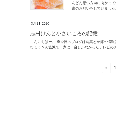
んどん悪い方向に向かって
粛のお願いをしていました。
3月 31, 2020
志村けんと小さいころの記憶
こんにちはー。 ※今日のブログは写真とか海の情報
ひょうきん族派で、家に一台しかなかったテレビのチ
投
«
稿
の
ペ
ー
ジ