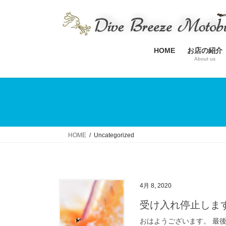
コ
ナ
ン
ビ
テ
ゲ
ン
ー
HOME
お店の紹介
ツ
シ
About us
へ
ョ
ス
ン
キ
に
ッ
移
プ
動
HOME
Uncategorized
4月 8, 2020
受け入れ停止しま
おはようございます。 最