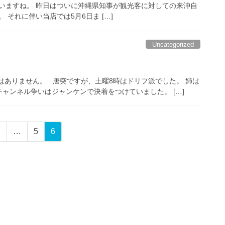
いますね。 昨日はついに沖縄県知事が観光客に対しての来沖自
 それに伴い当店では5月6日ま […]
Uncategorized
はありません。 唐突ですが、土曜8時はドリフ派でした。 姉は
ャンネル争いはジャンケンで決着をつけていました。 […]
固
固
固
1
…
5
6
定
定
定
ペ
ペ
ペ
ー
ー
ー
ジ
ジ
ジ