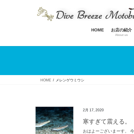
コ
ナ
ン
ビ
テ
ゲ
ン
ー
HOME
お店の紹介
ツ
シ
About us
へ
ョ
ス
ン
キ
に
ッ
移
プ
動
HOME
メレンゲウミウシ
2月 17, 2020
寒すぎて震える。
おはよーございまーす。 