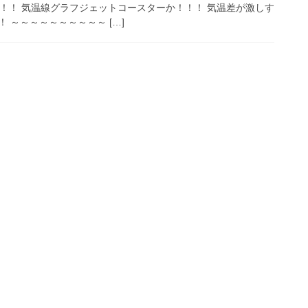
！！！ 気温線グラフジェットコースターか！！！ 気温差が激しす
 ～～～～～～～～～～ […]