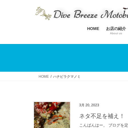
コ
ナ
ン
ビ
テ
ゲ
ン
ー
HOME
お店の紹介
ツ
シ
About us
へ
ョ
ス
ン
キ
に
ッ
移
プ
動
HOME
ハナビラクマノミ
3月 20, 2023
ネタ不足を補え！
こんばんはー。 ブログを