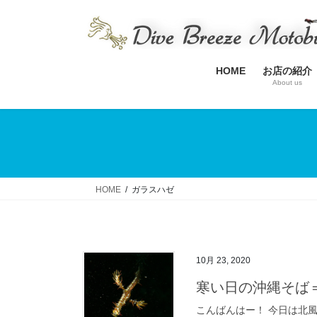
コ
ナ
ン
ビ
テ
ゲ
ン
ー
HOME
お店の紹介
ツ
シ
About us
へ
ョ
ス
ン
キ
に
ッ
移
プ
動
HOME
ガラスハゼ
10月 23, 2020
寒い日の沖縄そば＝最
こんばんはー！ 今日は北