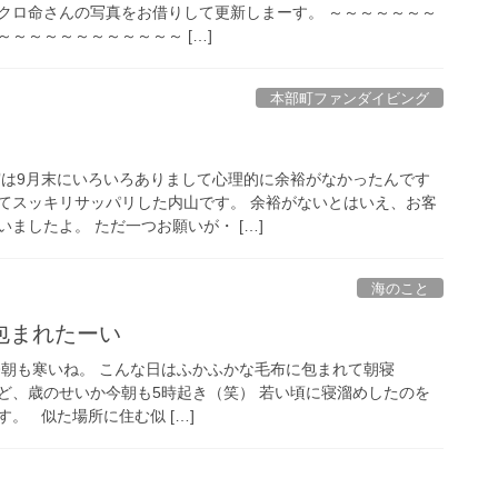
きマクロ命さんの写真をお借りして更新しまーす。 ～～～～～～～
～～～～～～～～～～～ […]
本部町ファンダイビング
実は9月末にいろいろありまして心理的に余裕がなかったんです
てスッキリサッパリした内山です。 余裕がないとはいえ、お客
ましたよ。 ただ一つお願いが・ […]
海のこと
包まれたーい
今朝も寒いね。 こんな日はふかふかな毛布に包まれて朝寝
ど、歳のせいか今朝も5時起き（笑） 若い頃に寝溜めしたのを
。 似た場所に住む似 […]