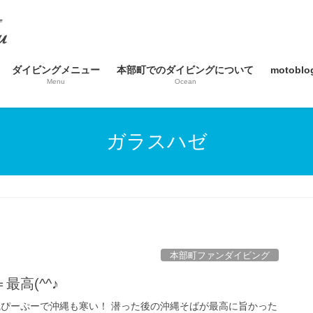
ダイビングメニュー
本部町でのダイビングについて
motob
Menu
Ocean
ガラスハゼ
本部町ファンダイビング
高(^^♪
風ぴーぷーで沖縄も寒い！ 潜った後の沖縄そばが最高に旨かった